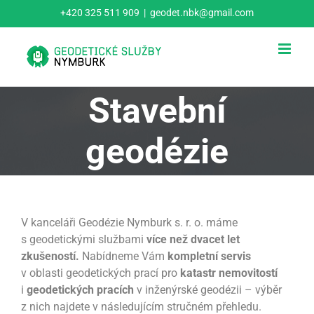
Přeskočit
+420 325 511 909
|
geodet.nbk@gmail.com
na
obsah
Stavební
geodézie
V kanceláři Geodézie Nymburk s. r. o. máme
s geodetickými službami
více než dvacet let
zkušeností.
Nabídneme Vám
kompletní servis
v oblasti geodetických prací pro
katastr nemovitostí
i
geodetických pracích
v inženýrské geodézii – výběr
z nich najdete v následujícím stručném přehledu.