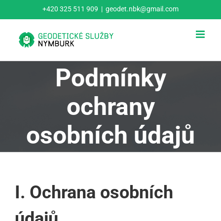
Přeskočit
+420 325 511 909
|
geodet.nbk@gmail.com
na
obsah
Podmínky
ochrany
osobních údajů
I. Ochrana osobních
údajů