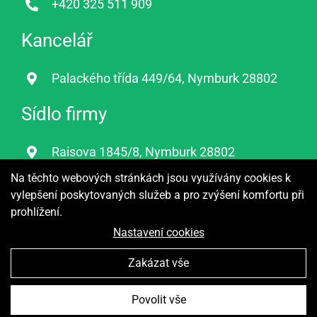
+420 325 511 909
Kancelář
Palackého třída 449/64, Nymburk 28802
Sídlo firmy
Raisova 1845/8, Nymburk 28802
Na těchto webových stránkách jsou využívány cookies k
E-mail
vylepšení poskytovaných služeb a pro zvýšení komfortu při
prohlížení.
geodet.nbk@gmail.com
Nastavení cookies
Zakázat vše
Geodeti-Nymburk © 2018 | Vytvořeno digitální agenturou
Povolit vše
4WORKS Solutions s.r.o.
|
GDPR Ready