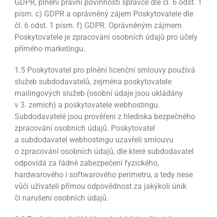
GDPR, plnění právní povinnosti správce dle čl. 6 odst. 1
písm. c) GDPR a oprávněný zájem Poskytovatele dle
čl. 6 odst. 1 písm. f) GDPR. Oprávněným zájmem
Poskytovatele je zpracování osobních údajů pro účely
přímého marketingu.
1.5 Poskytovatel pro plnění licenční smlouvy používá
služeb subdodavatelů, zejména poskytovatele
mailingových služeb (osobní údaje jsou ukládány
v 3. zemích) a poskytovatele webhostingu.
Subdodavatelé jsou prověřeni z hlediska bezpečného
zpracování osobních údajů. Poskytovatel
a subdodavatel webhostingu uzavřeli smlouvu
o zpracování osobních údajů, dle které subdodavatel
odpovídá za řádně zabezpečení fyzického,
hardwarového i softwarového perimetru, a tedy nese
vůči uživateli přímou odpovědnost za jakýkoli únik
či narušení osobních údajů.