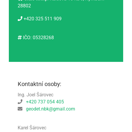
28802
+420 325 511 909
IČO: 05328268
Kontaktní osoby:
Ing. Joel Šárovec
+420 737 054 405
geodet.nbk@gmail.com
Karel Šárovec